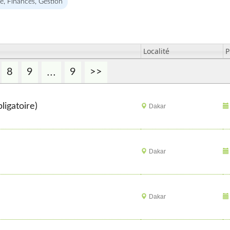
é, Finances, Gestion
Localité
P
...
8
9
9
>>
ligatoire)
Dakar
Dakar
e
Dakar