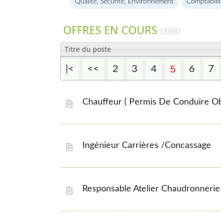
Qualité, Sécurité, Environnement
Comptabilit
OFFRES EN COURS
(388)
Titre du poste
5
|<
<<
2
3
4
6
7
Chauffeur ( Permis De Conduire Ob
Ingénieur Carrières /Concassage
Responsable Atelier Chaudronneri