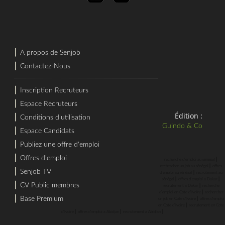
⎜
A propos de Senjob
⎜
Contactez-Nous
⎜
Inscription Recruteurs
⎜
Espace Recruteurs
Édition :
⎜
Conditions d'utilisation
Guindo & Co
⎜
Espace Candidats
⎜
Publiez une offre d'emploi
⎜
Offres d'emploi
⎜
recherche d'emploi au sénégal
⎜
rechercher un job au sénégal
offres
⎜
Senjob TV
⎜
d'emploi au sénégal
recrutement au
⎜
⎜
sénégal
offres d'emploi a Dakar
⎜
CV Public membres
⎜
recrutement a Dakar
recherche
⎜
d'emploi en Cote d'Ivoire
rechercher
⎜
Base Premium
⎜
un job en Cote d'Ivoire
offres d'emploi
⎜
en Cote d'Ivoire
recrutement en Cote
⎜
⎜
⎜
d'Ivoire
offres d'emploi a Abidjan
recrutement a Abidjan