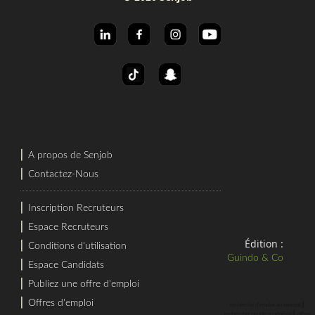
⎜
A propos de Senjob
⎜
Contactez-Nous
⎜
Inscription Recruteurs
⎜
Espace Recruteurs
Édition :
⎜
Conditions d'utilisation
Guindo & Co
⎜
Espace Candidats
⎜
Publiez une offre d'emploi
⎜
Offres d'emploi
⎜
recherche d'emploi au sénégal
⎜
rechercher un job au sénégal
offres